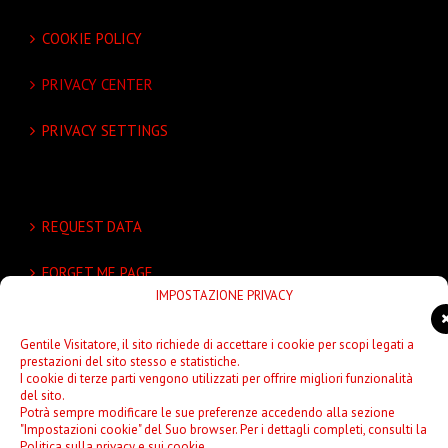
COOKIE POLICY
PRIVACY CENTER
PRIVACY SETTINGS
REQUEST DATA
FORGET ME PAGE
IMPOSTAZIONE PRIVACY
UNSUBSCRIBE
Gentile Visitatore, il sito richiede di accettare i cookie per scopi legati a
prestazioni del sito stesso e statistiche.
I cookie di terze parti vengono utilizzati per offrire migliori funzionalità
del sito.
Potrà sempre modificare le sue preferenze accedendo alla sezione
"Impostazioni cookie" del Suo browser. Per i dettagli completi, consulti la
Politica sulla privacy e sui cookie.