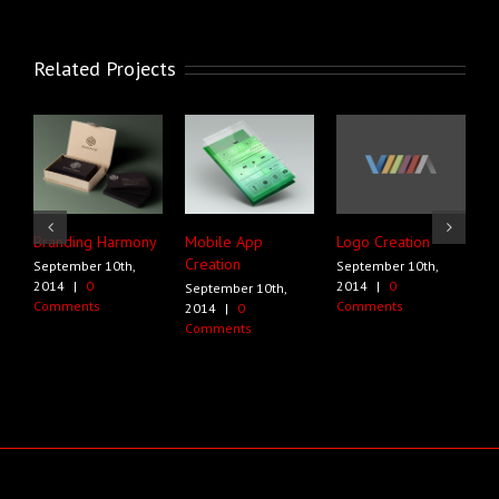
Related Projects
Branding Harmony
Mobile App
Logo Creation
P
Creation
September 10th,
September 10th,
S
2014
|
0
2014
|
0
2
September 10th,
Comments
Comments
C
2014
|
0
Comments