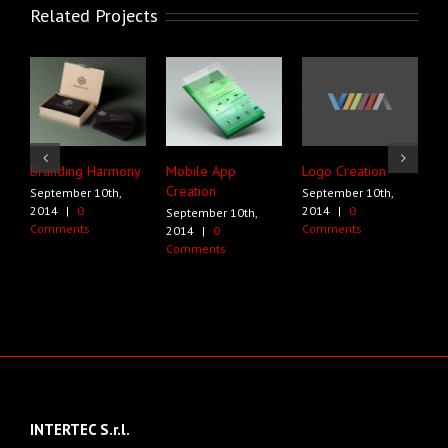
Related Projects
Branding Harmony
Mobile App
Logo Creation
P
Creation
September 10th,
September 10th,
S
2014
|
0
2014
|
0
2
September 10th,
Comments
Comments
C
2014
|
0
Comments
INTERTEC S.r.l.