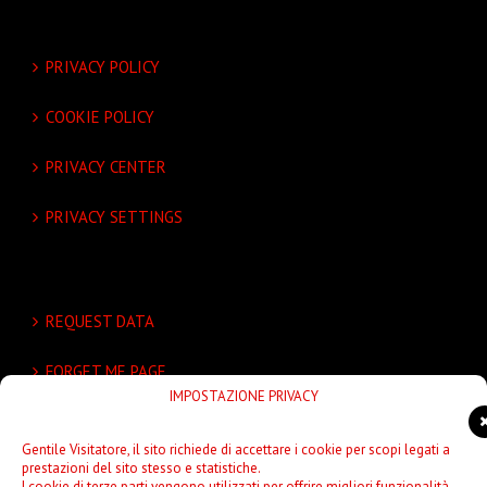
PRIVACY POLICY
COOKIE POLICY
PRIVACY CENTER
PRIVACY SETTINGS
REQUEST DATA
FORGET ME PAGE
IMPOSTAZIONE PRIVACY
UNSUBSCRIBE
Gentile Visitatore, il sito richiede di accettare i cookie per scopi legati a
prestazioni del sito stesso e statistiche.
I cookie di terze parti vengono utilizzati per offrire migliori funzionalità